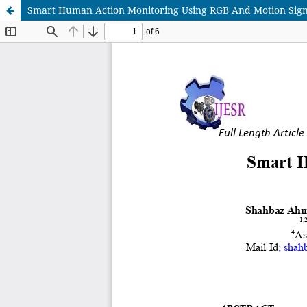
Smart Human Action Monitoring Using RGB And Motion Sign